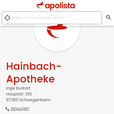
search
location_searching
Hainbach-
Apotheke
Inge Burkart
Hauptstr. 106
67365 Schwegenheim
phone
06344/1667