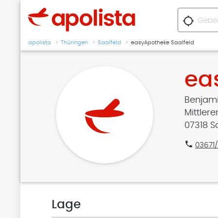
location_searching
apolista
Thüringen
Saalfeld
easyApotheke Saalfeld
ea
Benjami
Mittler
07318 S
phone
03671
Lage