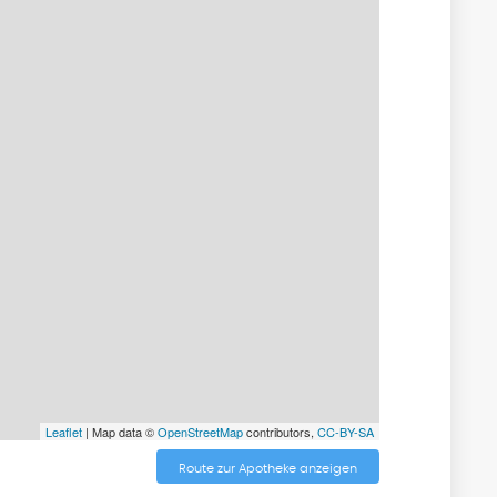
Leaflet
| Map data ©
OpenStreetMap
contributors,
CC-BY-SA
Route zur Apotheke anzeigen