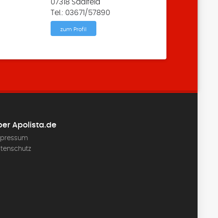
07318 Saalfeld
Tel.: 03671/57890
zum Profil
er Apolista.de
pressum
tenschutz