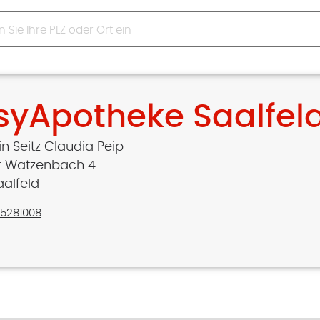
syApotheke Saalfel
n Seitz Claudia Peip
er Watzenbach 4
aalfeld
/5281008