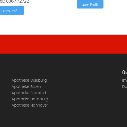
el.: 03671/2722
zum Profil
zum Profil
Üb
Apotheke Duisburg
Im
Apotheke Essen
Da
Apotheke Frankfurt
Apotheke Hamburg
Apotheke Hannover