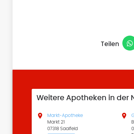
Teilen
Weitere Apotheken in der


Markt-Apotheke
G
Markt 21
B
07318 Saalfeld
0