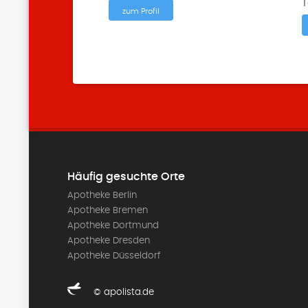
T
zum Profil
Häufig gesuchte Orte
Apotheke Berlin
Apotheke Bremen
Apotheke Dortmund
Apotheke Dresden
Apotheke Düsseldorf
© apolista.de