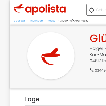
location_searching
apolista
Thüringen
Rositz
Glück-Auf-Apo. Rositz
Gl
Holger 
Karl-Mar
04617 Ro
phone
03449
Lage