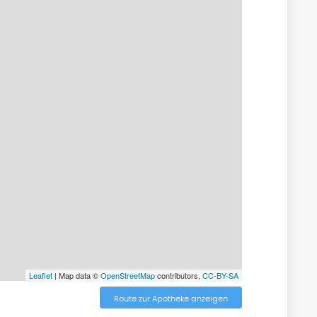
Leaflet
| Map data ©
OpenStreetMap
contributors,
CC-BY-SA
Route zur Apotheke anzeigen