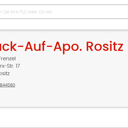
ück-Auf-Apo. Rositz
Frenzel
x-Str. 17
sitz
844580