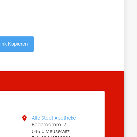
ink Kopieren

Alte Stadt Apotheke
Baderdamm 17
04610 Meuselwitz