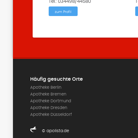
Tel.: 034498/44580
T
zum Profil
Häufig gesuchte Orte
Apotheke Berlin
Apotheke Bremen
Apotheke Dortmund
Apotheke Dresden
Apotheke Düsseldorf
© apolista.de