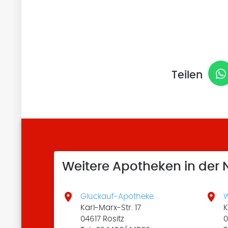
Teilen
Weitere Apotheken in der


Glückauf-Apotheke
W
Karl-Marx-Str. 17
K
04617 Rositz
0