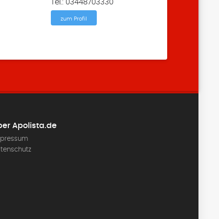
Tel.: 03448703330
zum Profil
er Apolista.de
pressum
tenschutz