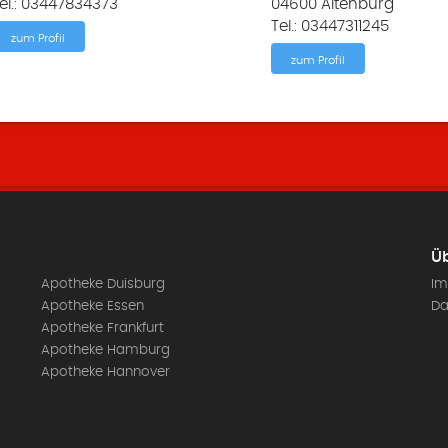
el.: 03447834373
04600 Altenburg
Tel.: 03447311245
zum Profil
zum Profil
Üb
Apotheke Duisburg
Im
Apotheke Essen
Da
Apotheke Frankfurt
Apotheke Hamburg
Apotheke Hannover