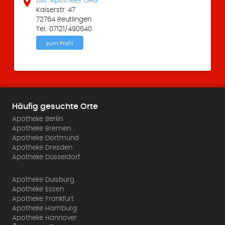

List-Apotheke OHG
Kaiserstr. 47
72764 Reutlingen
Tel.: 07121/490640
zum Profil
Häufig gesuchte Orte
Apotheke Berlin
Apotheke Bremen
Apotheke Dortmund
Apotheke Dresden
Apotheke Düsseldorf
Apotheke Duisburg
Apotheke Essen
Apotheke Frankfurt
Apotheke Hamburg
Apotheke Hannover