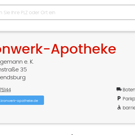
onwerk-Apotheke
gemann e. K.
nstraße 35
Rendsburg
local_shipping
75144
Boten
local_parking
Parkp
kronwerk-apotheke.de
accessible
barri