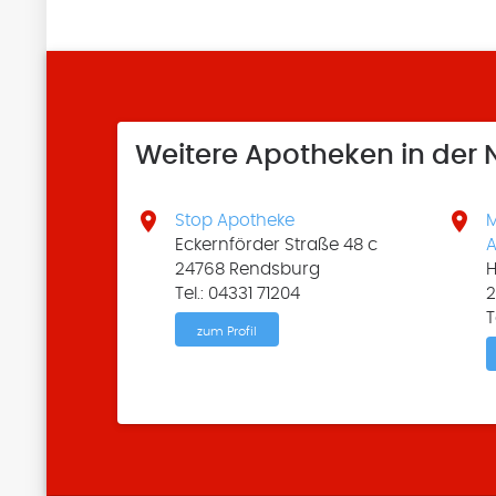
Weitere Apotheken in der


Stop Apotheke
M
Eckernförder Straße 48 c
A
24768 Rendsburg
H
Tel.: 04331 71204
2
T
zum Profil