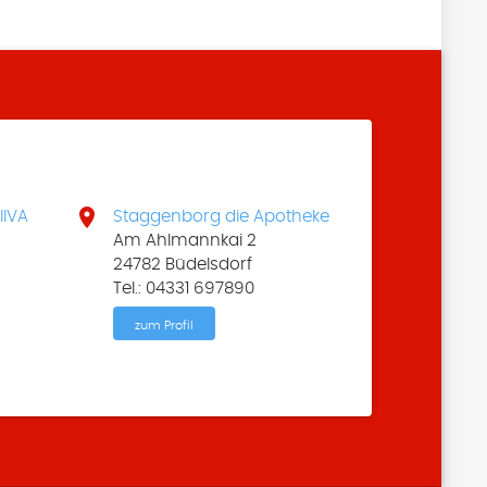

IIVA
Staggenborg die Apotheke
Am Ahlmannkai 2
24782 Büdelsdorf
Tel.: 04331 697890
zum Profil