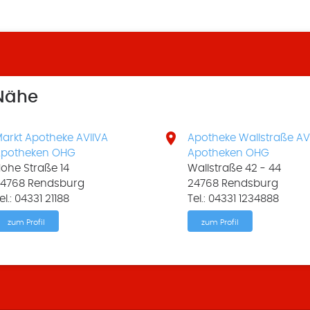
 Nähe

arkt Apotheke AVIIVA
Apotheke Wallstraße AV
potheken OHG
Apotheken OHG
ohe Straße 14
Wallstraße 42 - 44
4768 Rendsburg
24768 Rendsburg
el.: 04331 21188
Tel.: 04331 1234888
zum Profil
zum Profil