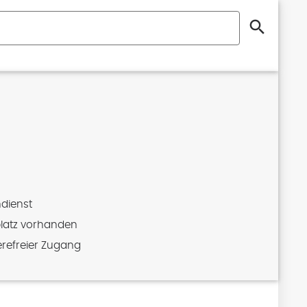
search
dienst
latz vorhanden
erefreier Zugang