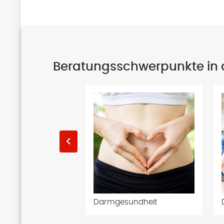
Beratungsschwerpunkte in
keyboard_arrow_left
 & Asthma
Darmgesundheit