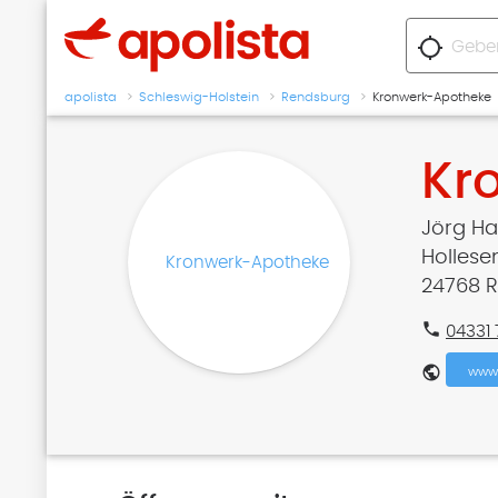
location_searching
apolista
Schleswig-Holstein
Rendsburg
Kronwerk-Apotheke
Kr
Jörg Ha
Hollese
24768 
phone
04331 
public
www.