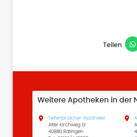
Teilen
Weitere Apotheken in der


Tiefenbroicher-Apotheke
A
Alter Kirchweg 13
A
40880 Ratingen
4