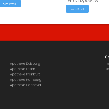
Tel.: 02102/470985
zum Profil
zum Profil
Üb
Apotheke Duisburg
Im
Apotheke Essen
Da
Apotheke Frankfurt
Apotheke Hamburg
Apotheke Hannover