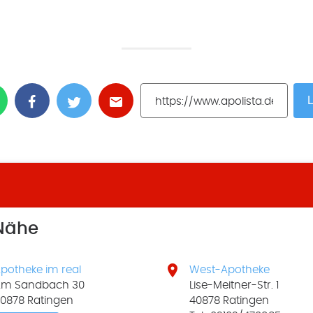
L
 Nähe

potheke im real
West-Apotheke
m Sandbach 30
Lise-Meitner-Str. 1
0878 Ratingen
40878 Ratingen