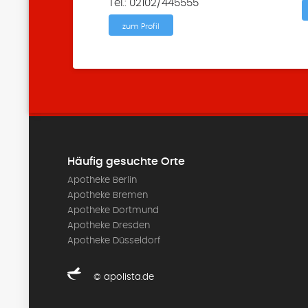
Tel.: 02102/445555
zum Profil
Häufig gesuchte Orte
Apotheke Berlin
Apotheke Bremen
Apotheke Dortmund
Apotheke Dresden
Apotheke Düsseldorf
© apolista.de