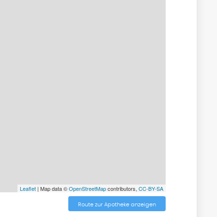
Leaflet
| Map data ©
OpenStreetMap
contributors,
CC-BY-SA
Route zur Apotheke anzeigen