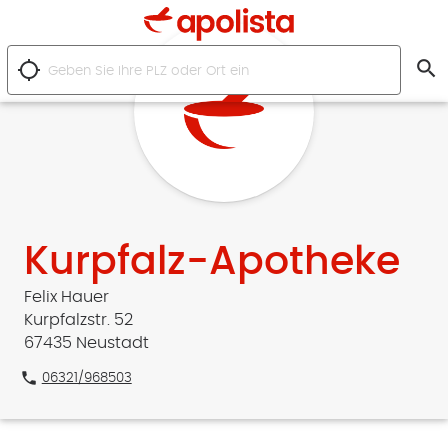
search
location_searching
Kurpfalz-Apotheke
Felix Hauer
Kurpfalzstr. 52
67435 Neustadt
phone
06321/968503