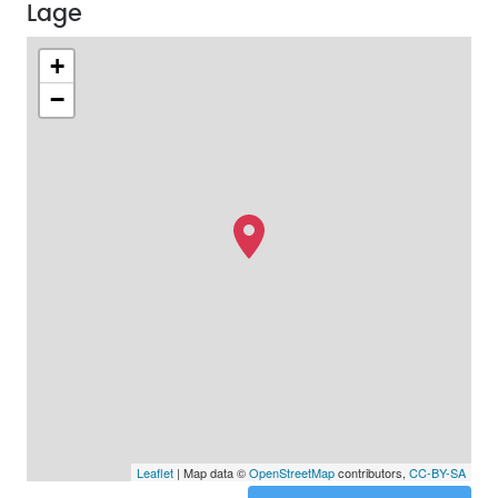
Lage
+
−
Leaflet
| Map data ©
OpenStreetMap
contributors,
CC-BY-SA