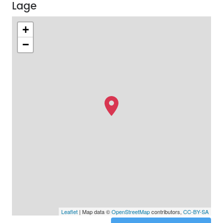
Lage
+
−
Leaflet
| Map data ©
OpenStreetMap
contributors,
CC-BY-SA