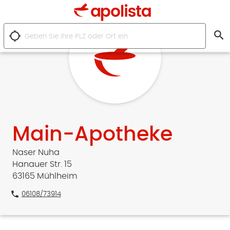
search
location_searching
Main-Apotheke
Naser Nuha
Hanauer Str. 15
63165 Mühlheim
phone
06108/73914