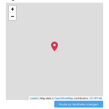
+
−
Leaflet
| Map data ©
OpenStreetMap
contributors,
CC-BY-SA
Route zur Apotheke anzeigen