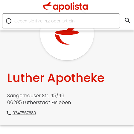
search
location_searching
Luther Apotheke
Sangerhäuser Str. 45/46
06295 Lutherstadt Eisleben
phone
0347567680