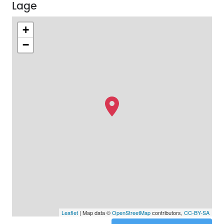
Lage
+
−
Leaflet
| Map data ©
OpenStreetMap
contributors,
CC-BY-SA