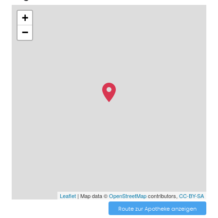
+
−
Leaflet
| Map data ©
OpenStreetMap
contributors,
CC-BY-SA
Route zur Apotheke anzeigen