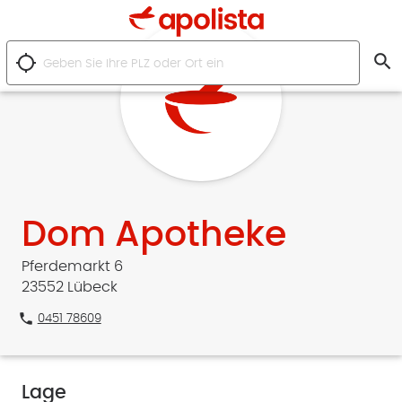
search
location_searching
Dom Apotheke
Pferdemarkt 6
23552 Lübeck
phone
0451 78609
Lage