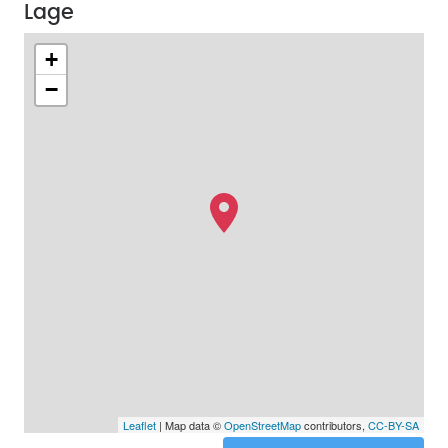
Lage
+
−
Leaflet
| Map data ©
OpenStreetMap
contributors,
CC-BY-SA