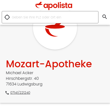
search
location_searching
Mozart-Apotheke
Michael Acker
Hirschbergstr. 40
71634 Ludwigsburg
phone
07141/221240