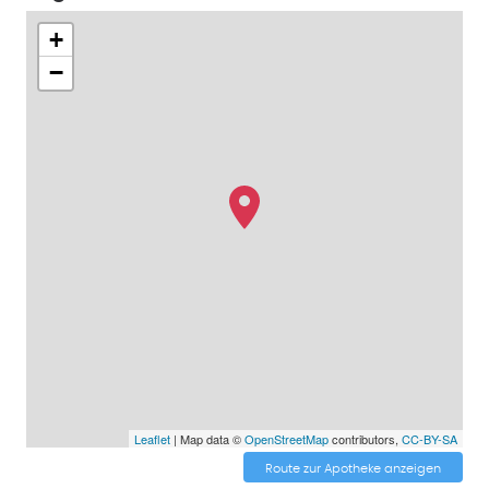
+
−
Leaflet
| Map data ©
OpenStreetMap
contributors,
CC-BY-SA
Route zur Apotheke anzeigen