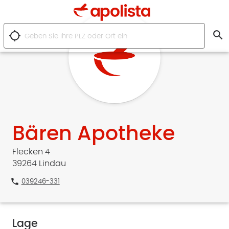
search
location_searching
Bären Apotheke
Flecken 4
39264 Lindau
phone
039246-331
Lage