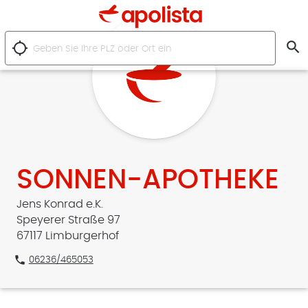
search
location_searching
SONNEN-APOTHEKE
Jens Konrad e.K.
Speyerer Straße 97
67117 Limburgerhof
phone
06236/465053