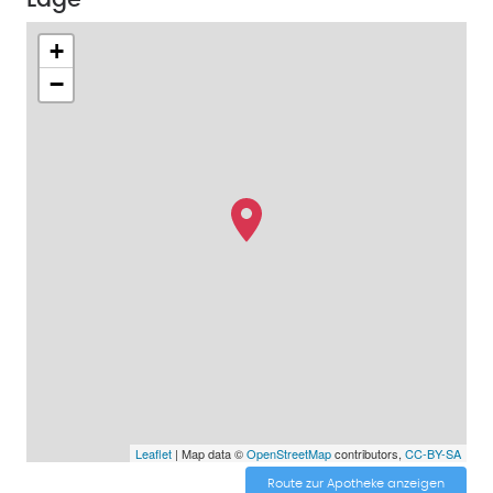
+
−
Leaflet
| Map data ©
OpenStreetMap
contributors,
CC-BY-SA
Route zur Apotheke anzeigen