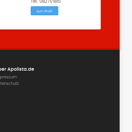
Tel.: 08271/1815
zum Profil
er Apolista.de
pressum
tenschutz