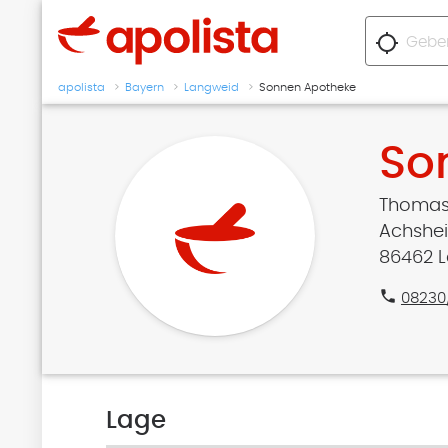
location_searching
apolista
Bayern
Langweid
Sonnen Apotheke
So
Thomas
Achshei
86462 
phone
08230
Lage