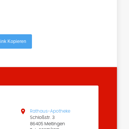
ink Kopieren

Rathaus-Apotheke
Schloßstr. 3
86405 Meitingen