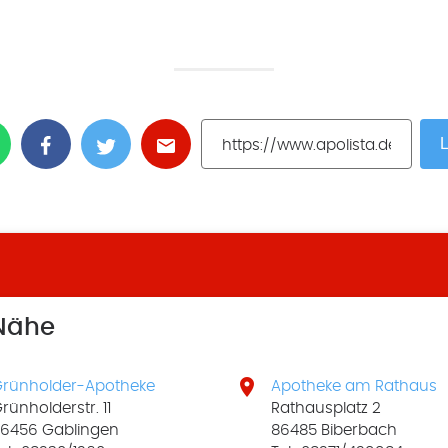
L
 Nähe

rünholder-Apotheke
Apotheke am Rathaus
rünholderstr. 11
Rathausplatz 2
6456 Gablingen
86485 Biberbach