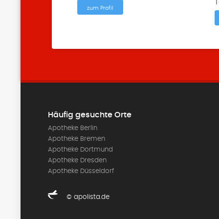
T
zum Profil
Häufig gesuchte Orte
Apotheke Berlin
Apotheke Bremen
Apotheke Dortmund
Apotheke Dresden
Apotheke Düsseldorf
© apolista.de