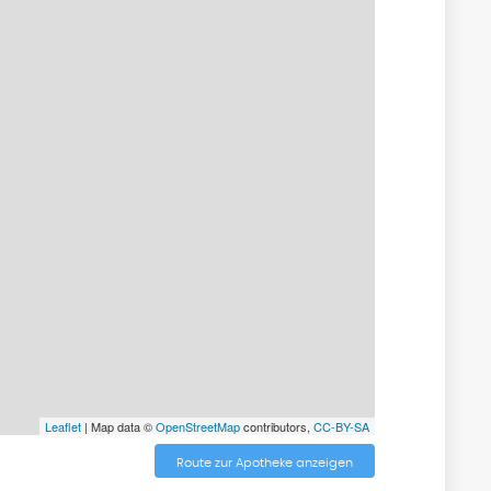
Leaflet
| Map data ©
OpenStreetMap
contributors,
CC-BY-SA
Route zur Apotheke anzeigen