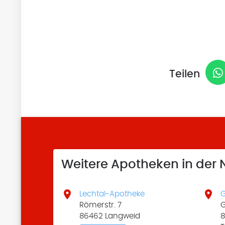
Teilen
Weitere Apotheken in der


Lechtal-Apotheke
G
Römerstr. 7
G
86462 Langweid
8