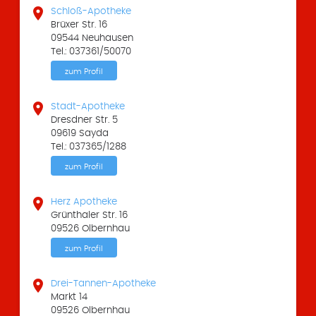

Schloß-Apotheke
Brüxer Str. 16
09544 Neuhausen
Tel.: 037361/50070
zum Profil

Stadt-Apotheke
Dresdner Str. 5
09619 Sayda
Tel.: 037365/1288
zum Profil

Herz Apotheke
Grünthaler Str. 16
09526 Olbernhau
zum Profil

Drei-Tannen-Apotheke
Markt 14
09526 Olbernhau