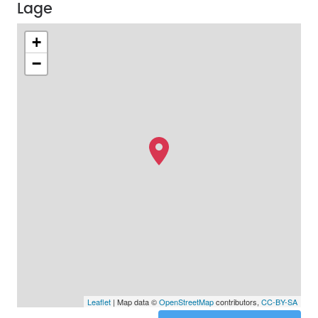
Lage
+
−
Leaflet
| Map data ©
OpenStreetMap
contributors,
CC-BY-SA