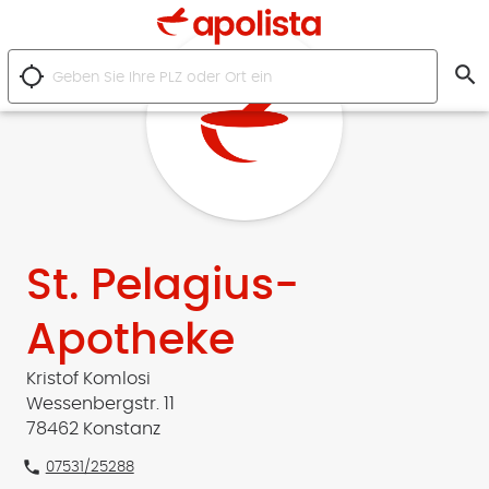
search
location_searching
St. Pelagius-
Apotheke
Kristof Komlosi
Wessenbergstr. 11
78462 Konstanz
phone
07531/25288