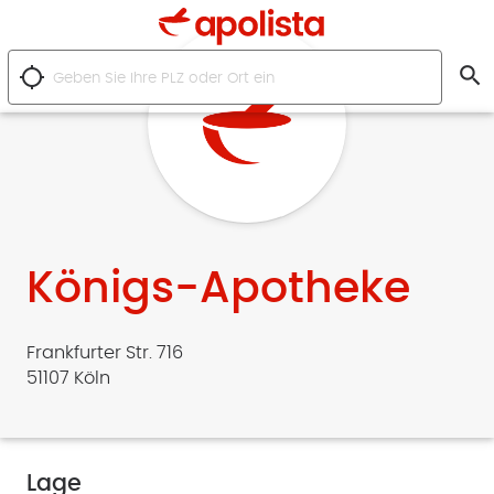
search
location_searching
Königs-Apotheke
Frankfurter Str. 716
51107 Köln
Lage