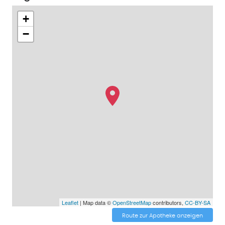
+
−
Leaflet
| Map data ©
OpenStreetMap
contributors,
CC-BY-SA
Route zur Apotheke anzeigen