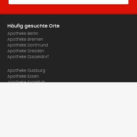
Häufig gesuchte Orte
Apotheke Berlin
Apotheke Bremen
Apotheke Dortmund
Apotheke Dresden
Apotheke Düsseldorf
Apotheke Duisburg
Apotheke Essen
Apotheke Frankfurt
Apotheke Hamburg
Apotheke Hannover
Über Apolista.de
Impressum
Datenschutz
© apolista.de