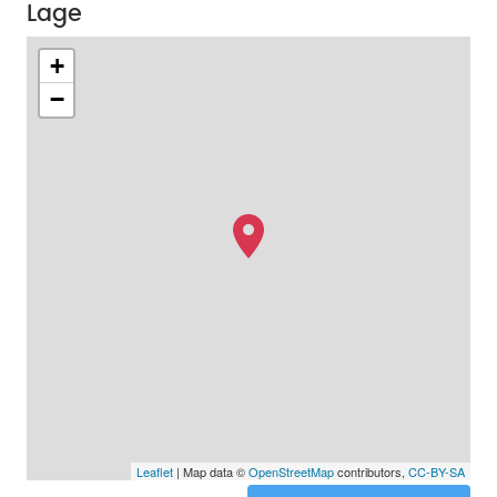
Lage
+
−
Leaflet
| Map data ©
OpenStreetMap
contributors,
CC-BY-SA