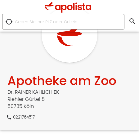
search
location_searching
Apotheke am Zoo
Dr. RAINER KAHLICH EK
Riehler Gürtel 8
50735 Köln
phone
0221764517