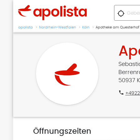
location_searching
apolista
Nordrhein-Westfalen
Köln
Apotheke am Questerhof
Ap
Sebasti
Berrenr
50937 K
phone
+4922
Öffnungszeiten