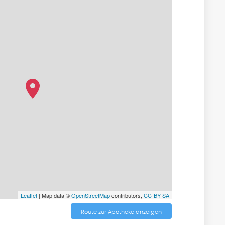
Leaflet
| Map data ©
OpenStreetMap
contributors,
CC-BY-SA
Route zur Apotheke anzeigen