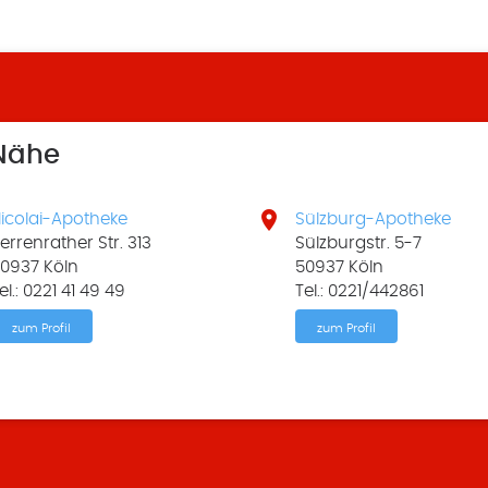
 Nähe

icolai-Apotheke
Sülzburg-Apotheke
errenrather Str. 313
Sülzburgstr. 5-7
0937 Köln
50937 Köln
el.: 0221 41 49 49
Tel.: 0221/442861
zum Profil
zum Profil