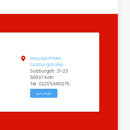

easyApotheke
Sülzburgstraße
Sülzburgstr. 21-23
50937 Köln
Tel.: 0221/53491275
zum Profil