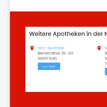
Weitere Apotheken in der


Herz-Apotheke
N
Berrenrather Str. 313
B
50937 Köln
5
T
zum Profil