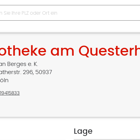
otheke am Quester
an Berges e. K.
atherstr. 296, 50937
öln
19415833
Lage