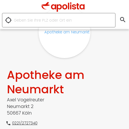
search
location_searching
Apotheke am
Neumarkt
Axel Vogelreuter
Neumarkt 2
50667 Köln
phone
0221/2727340