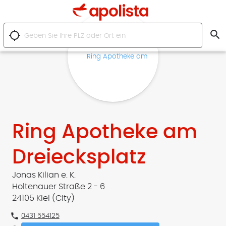
search
location_searching
Ring Apotheke am
Dreiecksplatz
Jonas Kilian e. K.
Holtenauer Straße 2 - 6
24105 Kiel (City)
phone
0431 554125