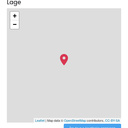
Lage
+
−
Leaflet
| Map data ©
OpenStreetMap
contributors,
CC-BY-SA
Route zur Apotheke anzeigen