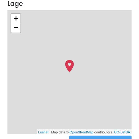
Lage
+
−
Leaflet
| Map data ©
OpenStreetMap
contributors,
CC-BY-SA