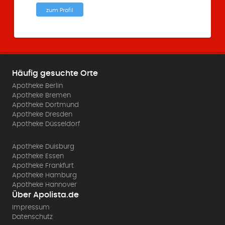
zum Profil
Häufig gesuchte Orte
Apotheke Berlin
Apotheke Bremen
Apotheke Dortmund
Apotheke Dresden
Apotheke Düsseldorf
Apotheke Duisburg
Apotheke Essen
Apotheke Frankfurt
Apotheke Hamburg
Apotheke Hannover
Über Apolista.de
Impressum
Datenschutz