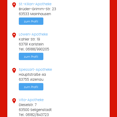

St.-Kilian-Apotheke
Brüder-Grimm-Str. 23
63533 Mainhausen
zum Profil

Löwen-Apotheke
Kahler Str. 19
63791 Karlstein
Tel.: 06188/990205
zum Profil

Spessart-Apotheke
Hauptstraße 4a
63755 Alzenau
zum Profil

Vita-Apotheke
Dieselstr. 7
63500 Seligenstadt
Tel.: 06182/843723