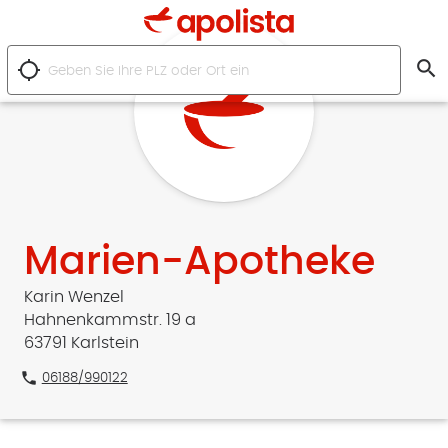
search
location_searching
Marien-Apotheke
Karin Wenzel
Hahnenkammstr. 19 a
63791 Karlstein
phone
06188/990122