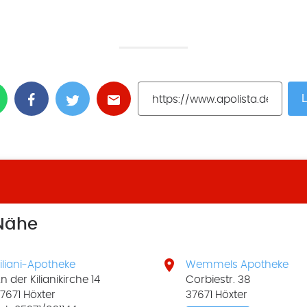
L
 Nähe

iliani-Apotheke
Wemmels Apotheke
n der Kilianikirche 14
Corbiestr. 38
7671 Höxter
37671 Höxter