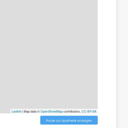
Leaflet
| Map data ©
OpenStreetMap
contributors,
CC-BY-SA
Route zur Apotheke anzeigen