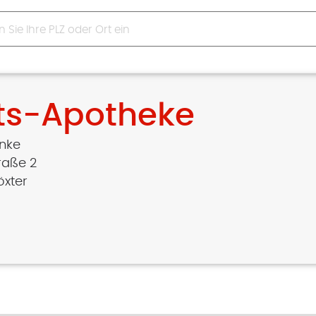
ts-Apotheke
inke
raße 2
öxter