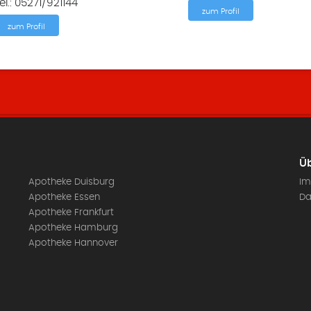
el.: 05271/921144
zum Profil
zum Profil
Üb
Apotheke Duisburg
Im
Apotheke Essen
Da
Apotheke Frankfurt
Apotheke Hamburg
Apotheke Hannover