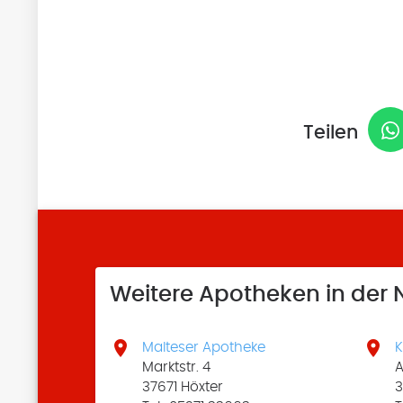
Teilen
Weitere Apotheken in der


Malteser Apotheke
K
Marktstr. 4
A
37671 Höxter
3