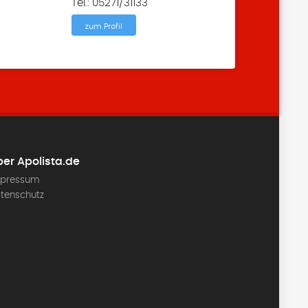
Tel.: 05271/31133
zum Profil
er Apolista.de
pressum
tenschutz