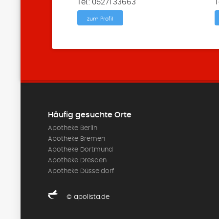
Tel.: 05271 33663
T
zum Profil
Häufig gesuchte Orte
Apotheke Berlin
Apotheke Bremen
Apotheke Dortmund
Apotheke Dresden
Apotheke Düsseldorf
© apolista.de