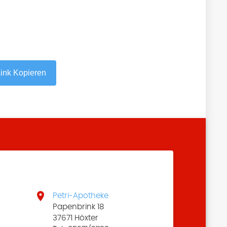
ink Kopieren

Petri-Apotheke
Papenbrink 18
37671 Höxter