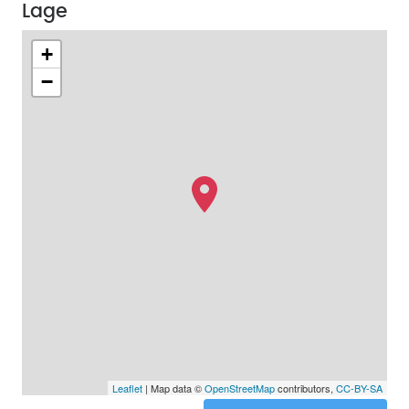
Lage
+
−
Leaflet
| Map data ©
OpenStreetMap
contributors,
CC-BY-SA