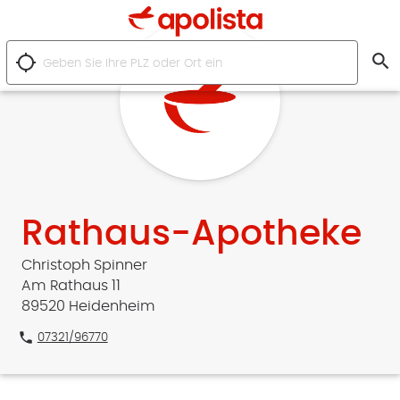
search
location_searching
Rathaus-Apotheke
Christoph Spinner
Am Rathaus 11
89520 Heidenheim
phone
07321/96770