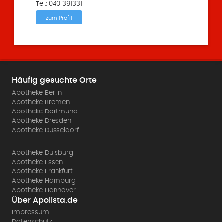
Tel.: 040 391331
zum Profil
Häufig gesuchte Orte
Apotheke Berlin
Apotheke Bremen
Apotheke Dortmund
Apotheke Dresden
Apotheke Düsseldorf
Apotheke Duisburg
Apotheke Essen
Apotheke Frankfurt
Apotheke Hamburg
Apotheke Hannover
Über Apolista.de
Impressum
Datenschutz