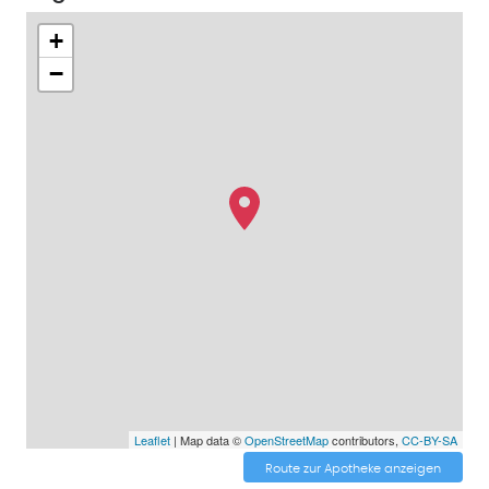
+
−
Leaflet
| Map data ©
OpenStreetMap
contributors,
CC-BY-SA
Route zur Apotheke anzeigen