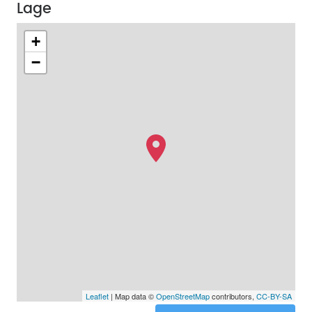
Lage
+
−
Leaflet
| Map data ©
OpenStreetMap
contributors,
CC-BY-SA