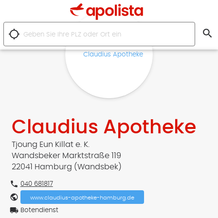
search
location_searching
Claudius Apotheke
Tjoung Eun Killat e. K.
Wandsbeker Marktstraße 119
22041 Hamburg (Wandsbek)
phone
040 681817
public
www.claudius-apotheke-hamburg.de
local_shipping
Botendienst