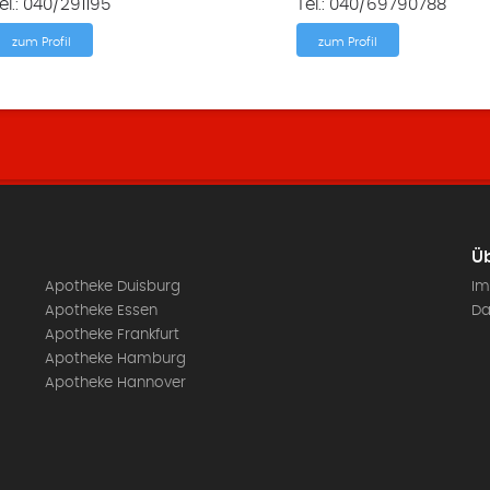
el.: 040/291195
Tel.: 040/69790788
zum Profil
zum Profil
Üb
Apotheke Duisburg
Im
Apotheke Essen
Da
Apotheke Frankfurt
Apotheke Hamburg
Apotheke Hannover