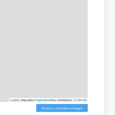
Leaflet
| Map data ©
OpenStreetMap
contributors,
CC-BY-SA
Route zur Apotheke anzeigen