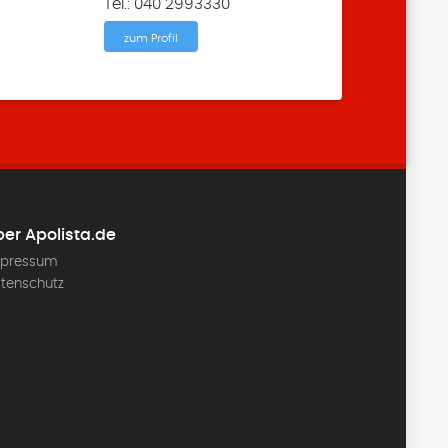
Tel.: 040 2993330
zum Profil
er Apolista.de
pressum
tenschutz