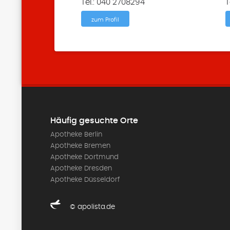
Tel.: 040 2708294
T
zum Profil
Häufig gesuchte Orte
Apotheke Berlin
Apotheke Bremen
Apotheke Dortmund
Apotheke Dresden
Apotheke Düsseldorf
© apolista.de