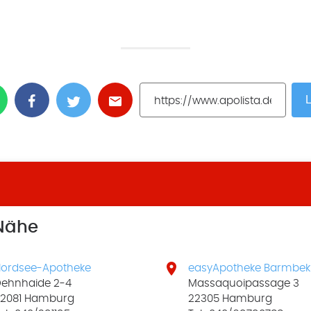
L
 Nähe

ordsee-Apotheke
easyApotheke Barmbek
ehnhaide 2-4
Massaquoipassage 3
2081 Hamburg
22305 Hamburg