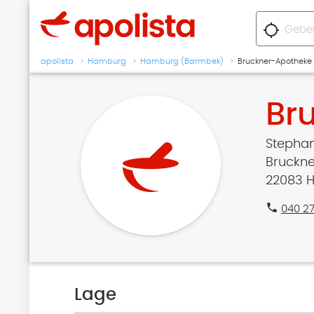
location_searching
apolista
Hamburg
Hamburg (Barmbek)
Bruckner-Apotheke
Br
Stephan
Bruckne
22083 
phone
040 2
Lage