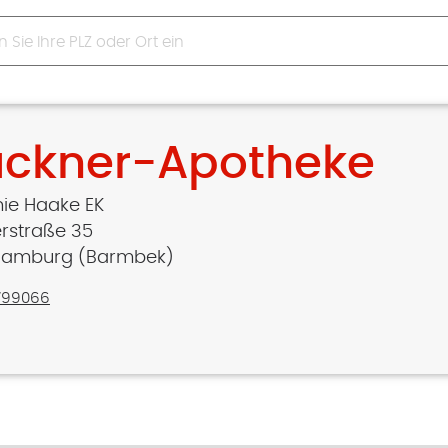
uckner-Apotheke
ie Haake EK
rstraße 35
Hamburg (Barmbek)
799066