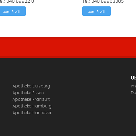
el.: 040 8992210
Tel.: 040 89963085
zum Profil
zum Profil
Üb
Apotheke Duisburg
Im
Apotheke Essen
Da
Apotheke Frankfurt
Apotheke Hamburg
Apotheke Hannover