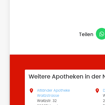
Teilen
Weitere Apotheken in der


Altländer Apotheke
D
Waitzstrasse
W
Waitzstr. 32