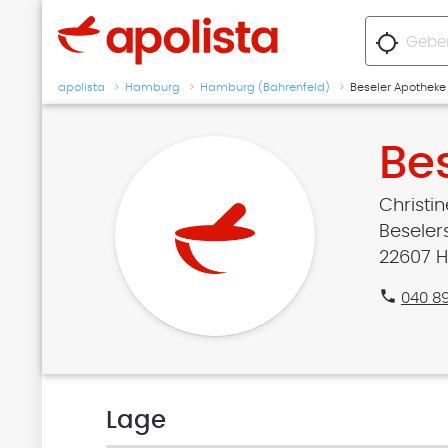
location_searching
apolista
Hamburg
Hamburg (Bahrenfeld)
Beseler Apotheke
Be
Christi
Beseler
22607 
phone
040 8
Lage