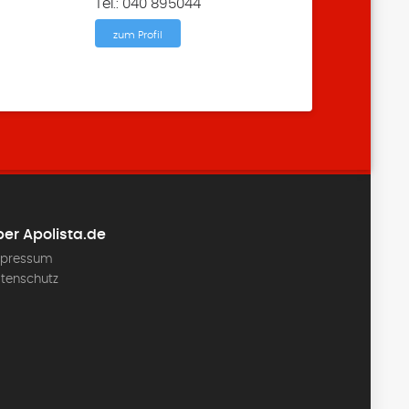
Tel.: 040 895044
zum Profil
er Apolista.de
pressum
tenschutz