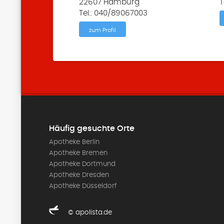
22607 Hamburg
T
Tel.: 040/89067003
zum Profil
Häufig gesuchte Orte
Apotheke Berlin
Apotheke Bremen
Apotheke Dortmund
Apotheke Dresden
Apotheke Düsseldorf
© apolista.de