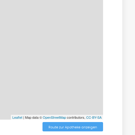
Leaflet
| Map data ©
OpenStreetMap
contributors,
CC-BY-SA
Route zur Apotheke anzeigen