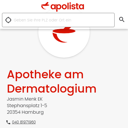
search
location_searching
Apotheke am
Dermatologium
Jasmin Menk EK
Stephansplatz 1-5
20354 Hamburg
phone
040 81971960