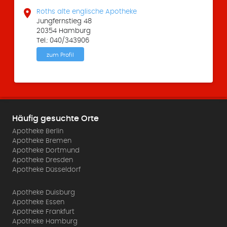

Roths alte englische Apotheke
Jungfernstieg 48
20354 Hamburg
Tel.: 040/343906
zum Profil
Häufig gesuchte Orte
Apotheke Berlin
Apotheke Bremen
Apotheke Dortmund
Apotheke Dresden
Apotheke Düsseldorf
Apotheke Duisburg
Apotheke Essen
Apotheke Frankfurt
Apotheke Hamburg