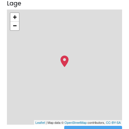
Lage
+
−
Leaflet
| Map data ©
OpenStreetMap
contributors,
CC-BY-SA