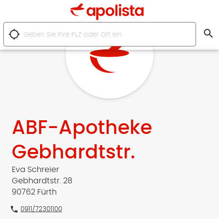
search
location_searching
ABF-Apotheke
Gebhardtstr.
Eva Schreier
Gebhardtstr. 28
90762 Fürth
phone
0911/72301100