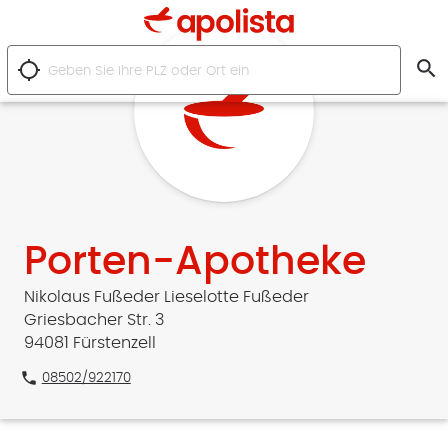
search
location_searching
Porten-Apotheke
Nikolaus Fußeder Lieselotte Fußeder
Griesbacher Str. 3
94081 Fürstenzell
phone
08502/922170