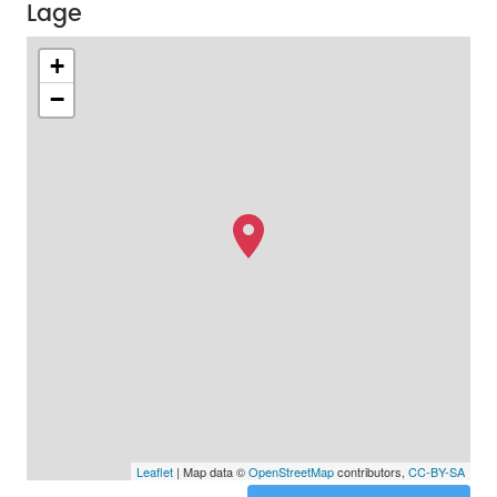
Lage
+
−
Leaflet
| Map data ©
OpenStreetMap
contributors,
CC-BY-SA