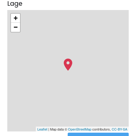
Lage
+
−
Leaflet
| Map data ©
OpenStreetMap
contributors,
CC-BY-SA