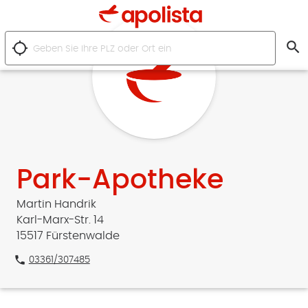
search
location_searching
Park-Apotheke
Martin Handrik
Karl-Marx-Str. 14
15517 Fürstenwalde
phone
03361/307485