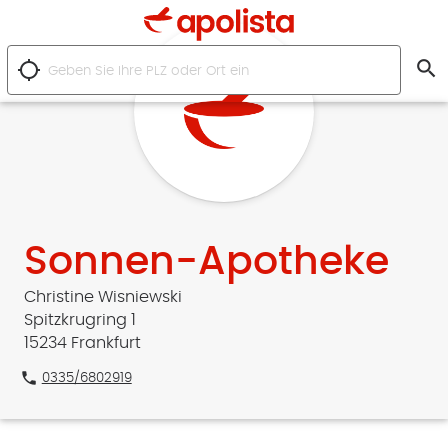
search
location_searching
Sonnen-Apotheke
Christine Wisniewski
Spitzkrugring 1
15234 Frankfurt
phone
0335/6802919