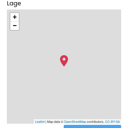
Lage
+
−
Leaflet
| Map data ©
OpenStreetMap
contributors,
CC-BY-SA