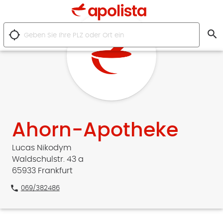
search
location_searching
Ahorn-Apotheke
Lucas Nikodym
Waldschulstr. 43 a
65933 Frankfurt
phone
069/382486