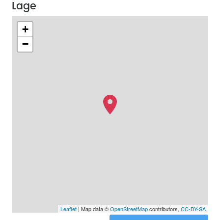
Lage
+
−
Leaflet
| Map data ©
OpenStreetMap
contributors,
CC-BY-SA