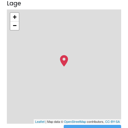
Lage
+
−
Leaflet
| Map data ©
OpenStreetMap
contributors,
CC-BY-SA