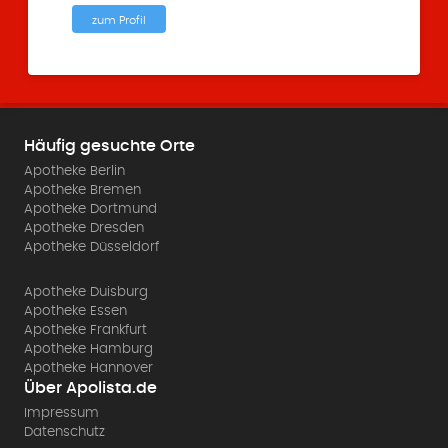
zum Profil
Häufig gesuchte Orte
Apotheke Berlin
Apotheke Bremen
Apotheke Dortmund
Apotheke Dresden
Apotheke Düsseldorf
Apotheke Duisburg
Apotheke Essen
Apotheke Frankfurt
Apotheke Hamburg
Apotheke Hannover
Über Apolista.de
Impressum
Datenschutz