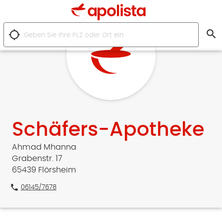
search
location_searching
Schäfers-Apotheke
Ahmad Mhanna
Grabenstr. 17
65439 Flörsheim
phone
06145/7678