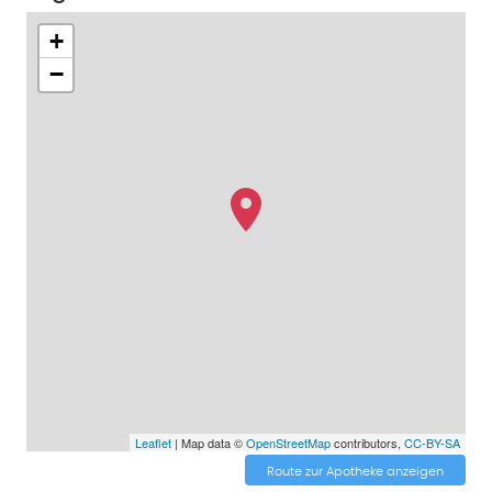
+
−
Leaflet
| Map data ©
OpenStreetMap
contributors,
CC-BY-SA
Route zur Apotheke anzeigen