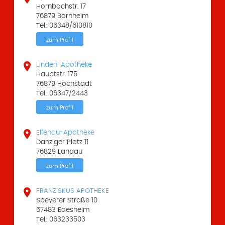
Hornbachstr. 17
76879 Bornheim
Tel.: 06348/610810
zum Profil

Linden-Apotheke
Hauptstr. 175
76879 Hochstadt
Tel.: 06347/2443
zum Profil

Elfenau-Apotheke
Danziger Platz 11
76829 Landau
zum Profil

FRANZISKUS APOTHEKE
Speyerer Straße 10
67483 Edesheim
Tel.: 063233503