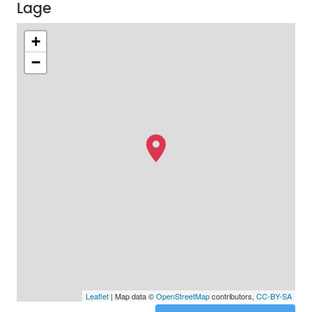
Lage
+
−
Leaflet
| Map data ©
OpenStreetMap
contributors,
CC-BY-SA