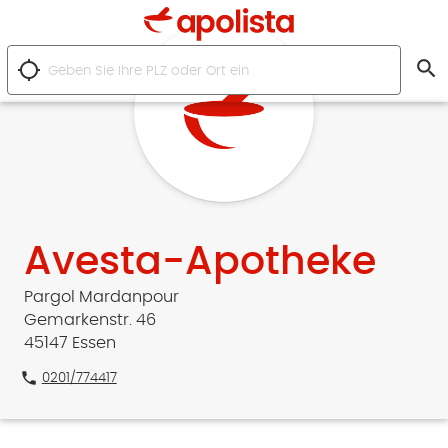
search
location_searching
Avesta-Apotheke
Pargol Mardanpour
Gemarkenstr. 46
45147 Essen
phone
0201/774417