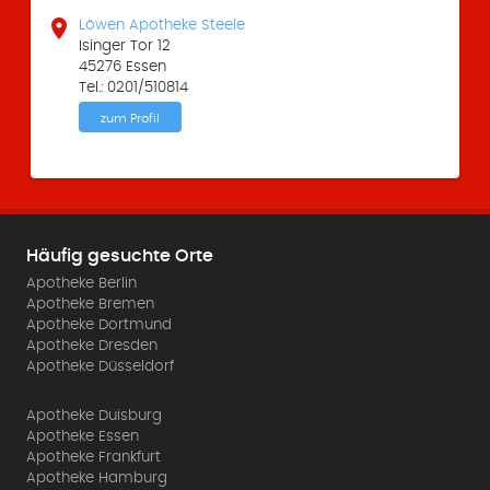

Löwen Apotheke Steele
Isinger Tor 12
45276 Essen
Tel.: 0201/510814
zum Profil
Häufig gesuchte Orte
Apotheke Berlin
Apotheke Bremen
Apotheke Dortmund
Apotheke Dresden
Apotheke Düsseldorf
Apotheke Duisburg
Apotheke Essen
Apotheke Frankfurt
Apotheke Hamburg