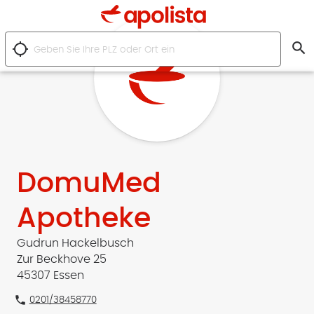
search
location_searching
DomuMed
Apotheke
Gudrun Hackelbusch
Zur Beckhove 25
45307 Essen
phone
0201/38458770