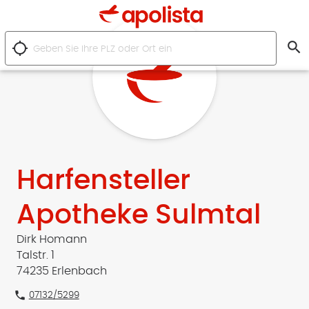
search
location_searching
Harfensteller
Apotheke Sulmtal
Dirk Homann
Talstr. 1
74235 Erlenbach
phone
07132/5299