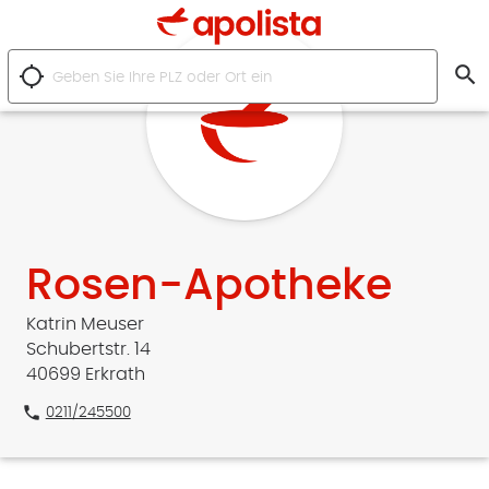
search
location_searching
Rosen-Apotheke
Katrin Meuser
Schubertstr. 14
40699 Erkrath
phone
0211/245500