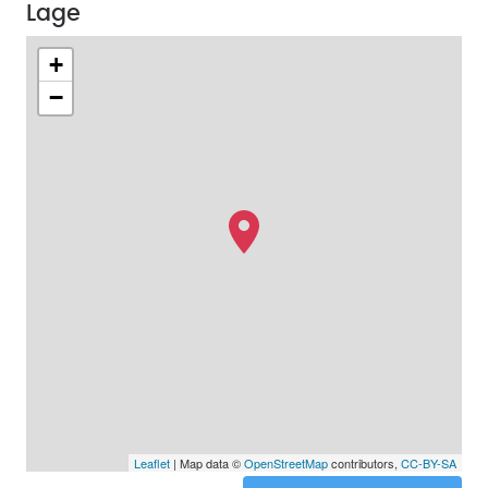
Lage
+
−
Leaflet
| Map data ©
OpenStreetMap
contributors,
CC-BY-SA