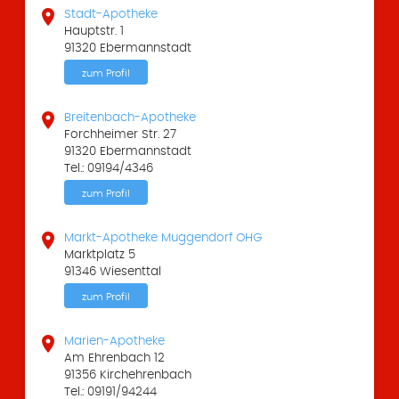

Stadt-Apotheke
Hauptstr. 1
91320 Ebermannstadt
zum Profil

Breitenbach-Apotheke
Forchheimer Str. 27
91320 Ebermannstadt
Tel.: 09194/4346
zum Profil

Markt-Apotheke Muggendorf OHG
Marktplatz 5
91346 Wiesenttal
zum Profil

Marien-Apotheke
Am Ehrenbach 12
91356 Kirchehrenbach
Tel.: 09191/94244