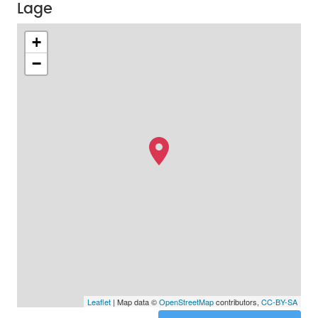
Lage
+
−
Leaflet
| Map data ©
OpenStreetMap
contributors,
CC-BY-SA