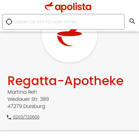
search
location_searching
Regatta-Apotheke
Martina Reh
Wedauer Str. 389
47279 Duisburg
phone
0203/720600