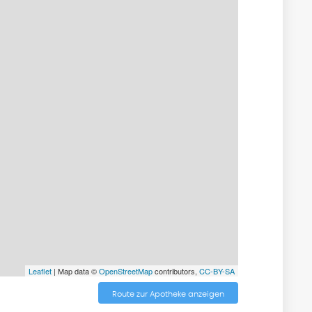
Leaflet
| Map data ©
OpenStreetMap
contributors,
CC-BY-SA
Route zur Apotheke anzeigen