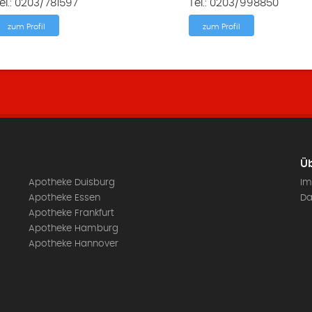
el.: 0203/781597
Tel.: 0203/998850
zum Profil
zum Profil
Üb
Apotheke Duisburg
Im
Apotheke Essen
Da
Apotheke Frankfurt
Apotheke Hamburg
Apotheke Hannover