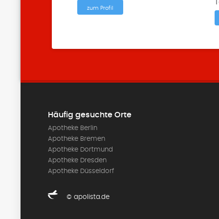
T
zum Profil
Häufig gesuchte Orte
Apotheke Berlin
Apotheke Bremen
Apotheke Dortmund
Apotheke Dresden
Apotheke Düsseldorf
© apolista.de