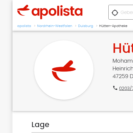
location_searching
apolista
Nordrhein-Westfalen
Duisburg
Hütten-Apotheke
Hü
Mohamm
Heinrich
47259 D
phone
0203/
Lage