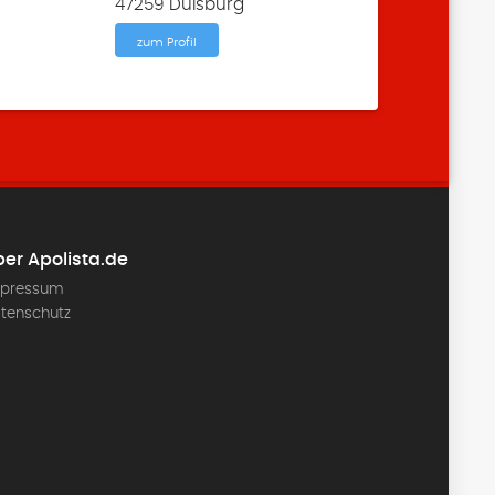
47259 Duisburg
zum Profil
er Apolista.de
pressum
tenschutz