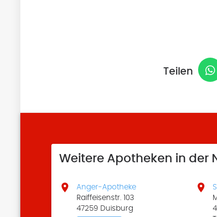
Teilen
Weitere Apotheken in der


Anger-Apotheke
S
Raiffeisenstr. 103
M
47259 Duisburg
4