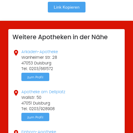
Link Kopieren
Weitere Apotheken in der Nähe

Arkaden-Apotheke
Wanheimer Str. 28
47053 Duisburg
Tel.: 0203/661572
zum Profil

Apotheke am Dellplatz
Wallstr. 50
47051 Duisburg
Tel.: 0203/928908
zum Profil

Einhorn-Apotheke