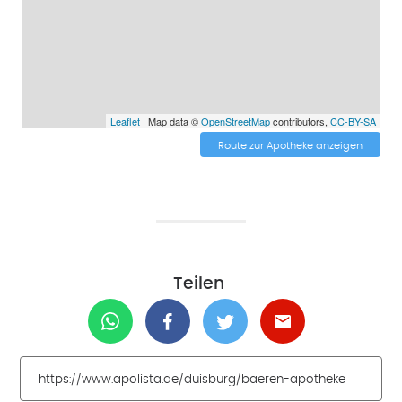
Leaflet
| Map data ©
OpenStreetMap
contributors,
CC-BY-SA
Route zur Apotheke anzeigen
Teilen