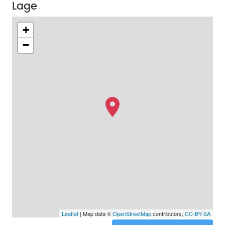
Lage
+
−
Leaflet
| Map data ©
OpenStreetMap
contributors,
CC-BY-SA