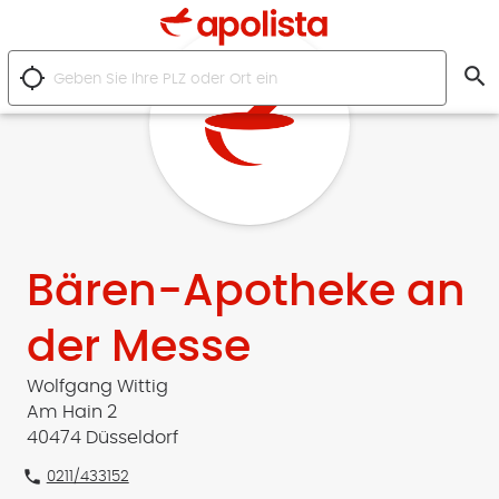
search
location_searching
Bären-Apotheke an
der Messe
Wolfgang Wittig
Am Hain 2
40474 Düsseldorf
phone
0211/433152