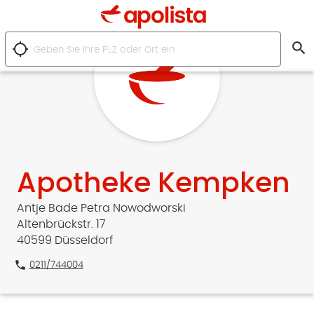
search
location_searching
Apotheke Kempken
Antje Bade Petra Nowodworski
Altenbrückstr. 17
40599 Düsseldorf
phone
0211/744004